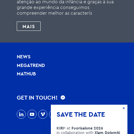
atenção ao mundo da infância e graças à sua
grande experiência conseguimos
compreender melhor as caracterís
MAIS
NEWS
MEGATREND
MATHUB
GET IN TOUCH!
×
SAVE THE DATE
KIRIᶟ
at
Fuorisalone 2026
in collaboration with
Xlam Dolomiti