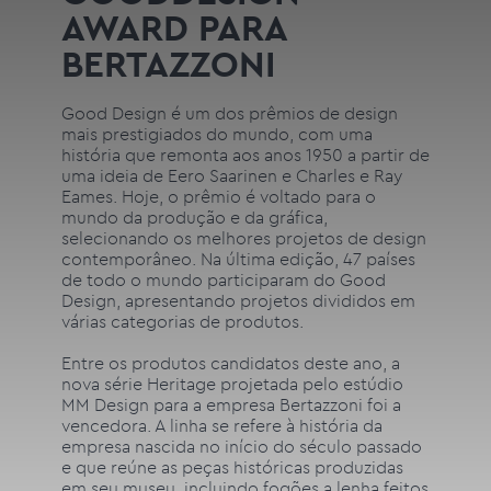
AWARD PARA
BERTAZZONI
Good Design é um dos prêmios de design
mais prestigiados do mundo, com uma
história que remonta aos anos 1950 a partir de
uma ideia de Eero Saarinen e Charles e Ray
Eames. Hoje, o prêmio é voltado para o
mundo da produção e da gráfica,
selecionando os melhores projetos de design
contemporâneo. Na última edição, 47 países
de todo o mundo participaram do Good
Design, apresentando projetos divididos em
várias categorias de produtos.
Entre os produtos candidatos deste ano, a
nova série Heritage projetada pelo estúdio
MM Design para a empresa Bertazzoni foi a
vencedora. A linha se refere à história da
empresa nascida no início do século passado
e que reúne as peças históricas produzidas
em seu museu, incluindo fogões a lenha feitos