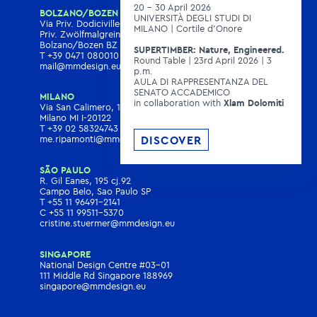
20 - 30 April 2026
BOLZANO/BOZEN
UNIVERSITÀ DEGLI STUDI DI
Via Priv. Dodiciville, 8D
MILANO | Cortile d'Onore
Priv. Zwölfmalgreiner Str. 8D
Bolzano/Bozen BZ I-39100
SUPERTIMBER: Nature, Engineered.
T
+39 0471 080010
Round Table | 23rd April 2026 | 3
mail@mmdesign.eu
p.m.
AULA DI RAPPRESENTANZA DEL
SENATO ACCADEMICO
MILANO
in collaboration with
Xlam Dolomiti
Via San Calimero, 13
Milano MI I-20122
T
+39 02 58324743
DISCOVER
me.ripamonti@mmdesign.eu
SÃO PAULO
R. Gil Eanes, 195 cj.92
Campo Belo, Sao Paulo SP
T
+55 11 96491-2141
C
+55 11 99511-5370
cristine.stuermer@mmdesign.eu
SINGAPORE
National Design Centre #03-01
111 Middle Rd Singapore 188969
singapore@mmdesign.eu